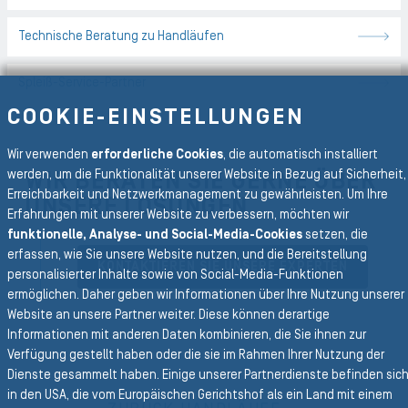
Technische Beratung zu Handläufen
Spleiß-Service-Partner
COOKIE-EINSTELLUNGEN
Wir verwenden
erforderliche Cookies
, die automatisch installiert
WIR BERATEN SIE GERNE ÜBER
werden, um die Funktionalität unserer Website in Bezug auf Sicherheit,
Erreichbarkeit und Netzwerkmanagement zu gewährleisten. Um Ihre
UNSERE LÖSUNGEN
Erfahrungen mit unserer Website zu verbessern, möchten wir
funktionelle, Analyse- und Social-Media-Cookies
setzen, die
erfassen, wie Sie unsere Website nutzen, und die Bereitstellung
KONTAKTIEREN SIE UNSERE EXPERTEN
personalisierter Inhalte sowie von Social-Media-Funktionen
ermöglichen. Daher geben wir Informationen über Ihre Nutzung unserer
Website an unsere Partner weiter. Diese können derartige
Informationen mit anderen Daten kombinieren, die Sie ihnen zur
Verfügung gestellt haben oder die sie im Rahmen Ihrer Nutzung der
Dienste gesammelt haben. Einige unserer Partnerdienste befinden sic
Zurück zur Hauptnavigation
in den USA, die vom Europäischen Gerichtshof als ein Land mit einem