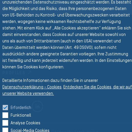
ZURÜCK HANDLÄUFE
unzureichenden Datenschutzniveau eingeschätzt werden. Es besteht
die Möglichkeit und das Risiko, dass Ihre personenbezogenen Daten
von US-Behörden zu Kontroll- und Überwachungszwecken verarbeitet
werden, wogegen keine wirksamen Rechtsbehelfe zur Verfügung
stehen. Mit einem Klick auf „Alle Cookies akzeptieren“ erklären Sie sich
Group Website
damit einverstanden, dass Cookies auf unserer Website sowohl von
SEMPERIT GROUP
uns als auch von Drittanbietern (auch in den USA) verwendet und
Daten übermittelt werden können (Art. 49 DSGVO), sofern nicht
Business Divisionen
ausdrücklich andere geeignete Garantien vorliegen. Ihre Zustimmung
ist freiwillig und kann jederzeit widerrufen werden. In den Einstellungen
HOSES
können Sie Cookies konfigurieren.
PROFILES
Detaillierte Informationen dazu finden Sie in unserer
CONVEYOR BELTS
Datenschutzerklärung – Cookies
.
Entdecken Sie die Cookies, die wir auf
unserer Website verwenden.
LINKEDIN
Follow us on
Erforderlich
Funktionell
Analyse Cookies
Social-Media Cookies