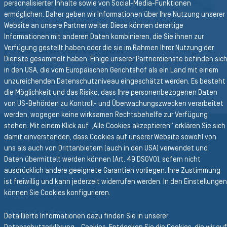
personalisierter Inhalte sowie von Social-Media-Funktionen
ermöglichen. Daher geben wir Informationen über Ihre Nutzung unserer
Website an unsere Partner weiter. Diese können derartige
Semperit Gruppe
Informationen mit anderen Daten kombinieren, die Sie ihnen zur
Pressemitteilungen
Verfügung gestellt haben oder die sie im Rahmen Ihrer Nutzung der
Dienste gesammelt haben. Einige unserer Partnerdienste befinden sic
MEHR ERFAHREN
in den USA, die vom Europäischen Gerichtshof als ein Land mit einem
unzureichenden Datenschutzniveau eingeschätzt werden. Es besteht
die Möglichkeit und das Risiko, dass Ihre personenbezogenen Daten
von US-Behörden zu Kontroll- und Überwachungszwecken verarbeitet
werden, wogegen keine wirksamen Rechtsbehelfe zur Verfügung
Zurück zur Hauptnavigation
stehen. Mit einem Klick auf „Alle Cookies akzeptieren“ erklären Sie sich
damit einverstanden, dass Cookies auf unserer Website sowohl von
Group Website
uns als auch von Drittanbietern (auch in den USA) verwendet und
SEMPERIT GROUP
Daten übermittelt werden können (Art. 49 DSGVO), sofern nicht
ausdrücklich andere geeignete Garantien vorliegen. Ihre Zustimmung
Business Divisionen
ist freiwillig und kann jederzeit widerrufen werden. In den Einstellungen
können Sie Cookies konfigurieren.
HOSES
PROFILES
Detaillierte Informationen dazu finden Sie in unserer