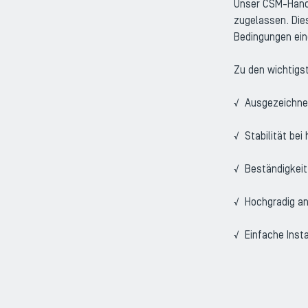
Unser CSM-Handl
zugelassen. Dies
Bedingungen ein
Zu den wichtig
√ Ausgezeichne
√ Stabilität be
√ Beständigkei
√ Hochgradig a
√ Einfache Insta