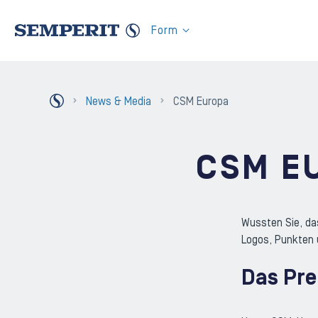
Zum Inhalt der Seite
Form
Zurück Homepage
News & Media
CSM Europa
CSM E
Wussten Sie, da
Logos, Punkten
Das Pr