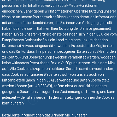
ZURÜCK DOWNLOADS
personalisierter Inhalte sowie von Social-Media-Funktionen
ermöglichen. Daher geben wir Informationen über Ihre Nutzung unserer
Website an unsere Partner weiter. Diese können derartige Informatione
mit anderen Daten kombinieren, die Sie ihnen zur Verfügung gestellt
haben oder die sie im Rahmen Ihrer Nutzung der Dienste gesammelt
Group Website
haben. Einige unserer Partnerdienste befinden sich in den USA, die vom
Europäischen Gerichtshof als ein Land mit einem unzureichenden
SEMPERIT GROUP
Datenschutzniveau eingeschätzt werden. Es besteht die Möglichkeit
Business Divisionen
und das Risiko, dass Ihre personenbezogenen Daten von US-Behörden
zu Kontroll- und Überwachungszwecken verarbeitet werden, wogegen
HOSES
keine wirksamen Rechtsbehelfe zur Verfügung stehen. Mit einem Klick
auf „Alle Cookies akzeptieren“ erklären Sie sich damit einverstanden,
PROFILES
dass Cookies auf unserer Website sowohl von uns als auch von
CONVEYOR BELTS
Drittanbietern (auch in den USA) verwendet und Daten übermittelt
werden können (Art. 49 DSGVO), sofern nicht ausdrücklich andere
geeignete Garantien vorliegen. Ihre Zustimmung ist freiwillig und kann
jederzeit widerrufen werden. In den Einstellungen können Sie Cookies
LINKEDIN
Follow us on
konfigurieren.
Detaillierte Informationen dazu finden Sie in unserer