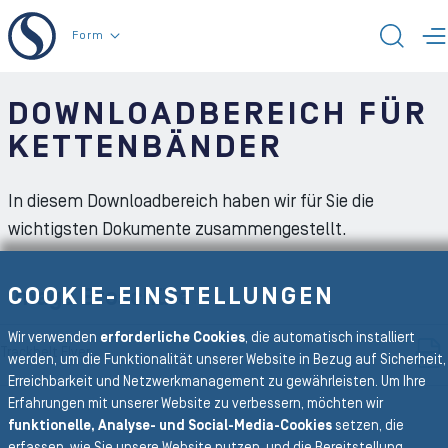
Zum Inhalt der Seite
Form
SUC
M
DOWNLOADBEREICH FÜR
KETTENBÄNDER
In diesem Downloadbereich haben wir für Sie die
wichtigsten Dokumente zusammengestellt.
COOKIE-EINSTELLUNGEN
Image Broschüre
Wir verwenden
erforderliche Cookies
, die automatisch installiert
Trackbelt Flyer
werden, um die Funktionalität unserer Website in Bezug auf Sicherheit,
Erreichbarkeit und Netzwerkmanagement zu gewährleisten. Um Ihre
Erfahrungen mit unserer Website zu verbessern, möchten wir
funktionelle, Analyse- und Social-Media-Cookies
setzen, die
Zurück zur Hauptnavigation
erfassen, wie Sie unsere Website nutzen, und die Bereitstellung