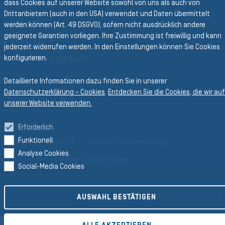
dass Cookies auf unserer Website sowohl von uns als auch von
Business Divisionen
Drittanbietern (auch in den USA) verwendet und Daten übermittelt
HOSES
werden können (Art. 49 DSGVO), sofern nicht ausdrücklich andere
geeignete Garantien vorliegen. Ihre Zustimmung ist freiwillig und kann
PROFILES
jederzeit widerrufen werden. In den Einstellungen können Sie Cookies
konfigurieren.
CONVEYOR BELTS
Detaillierte Informationen dazu finden Sie in unserer
Datenschutzerklärung – Cookies
.
Entdecken Sie die Cookies, die wir auf
LINKEDIN
Follow us on
unserer Website verwenden.
Erforderlich
Funktionell
Rechtliche Hinweise
Datenschutzerklärung
Analyse Cookies
Impressum
Cookie-Einstellungen
Social-Media Cookies
©2026 Semperit AG Holding
AUSWAHL BESTÄTIGEN