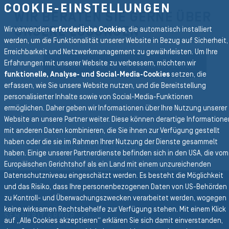
COOKIE-EINSTELLUNGEN
WIR BERATEN SIE GERNE ÜBER
UNSERE LÖSUNGEN
Wir verwenden
erforderliche Cookies
, die automatisch installiert
werden, um die Funktionalität unserer Website in Bezug auf Sicherheit,
Erreichbarkeit und Netzwerkmanagement zu gewährleisten. Um Ihre
Erfahrungen mit unserer Website zu verbessern, möchten wir
KONTAKTIEREN SIE UNSERE EXPERTEN
funktionelle, Analyse- und Social-Media-Cookies
setzen, die
erfassen, wie Sie unsere Website nutzen, und die Bereitstellung
personalisierter Inhalte sowie von Social-Media-Funktionen
ermöglichen. Daher geben wir Informationen über Ihre Nutzung unserer
Website an unsere Partner weiter. Diese können derartige Informatione
Zurück zur Hauptnavigation
mit anderen Daten kombinieren, die Sie ihnen zur Verfügung gestellt
haben oder die sie im Rahmen Ihrer Nutzung der Dienste gesammelt
ZURÜCK PRODUKTE
haben. Einige unserer Partnerdienste befinden sich in den USA, die vom
Europäischen Gerichtshof als ein Land mit einem unzureichenden
Datenschutzniveau eingeschätzt werden. Es besteht die Möglichkeit
und das Risiko, dass Ihre personenbezogenen Daten von US-Behörden
Group Website
zu Kontroll- und Überwachungszwecken verarbeitet werden, wogegen
keine wirksamen Rechtsbehelfe zur Verfügung stehen. Mit einem Klick
SEMPERIT GROUP
auf „Alle Cookies akzeptieren“ erklären Sie sich damit einverstanden,