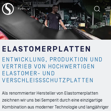
Zum Inhalt der Seite
Form
SUC
M
ELASTOMERPLATTEN
ENTWICKLUNG, PRODUKTION UND
VERTRIEB VON HOCHWERTIGEN
ELASTOMER- UND
VERSCHLEISSSCHUTZPLATTEN
Als renommierter Hersteller von Elastomerplatten
zeichnen wir uns bei Semperit durch eine einzigartige
Kombination aus moderner Technologie und langjähriger