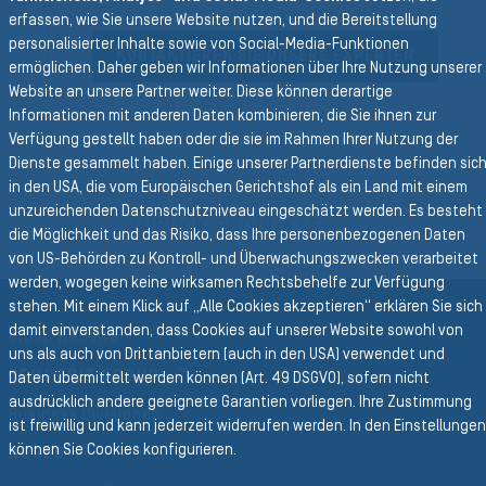
erfassen, wie Sie unsere Website nutzen, und die Bereitstellung
personalisierter Inhalte sowie von Social-Media-Funktionen
KONTAKTIEREN SIE UNSERE EXPERTEN
ermöglichen. Daher geben wir Informationen über Ihre Nutzung unserer
Website an unsere Partner weiter. Diese können derartige
Informationen mit anderen Daten kombinieren, die Sie ihnen zur
Verfügung gestellt haben oder die sie im Rahmen Ihrer Nutzung der
Dienste gesammelt haben. Einige unserer Partnerdienste befinden sic
in den USA, die vom Europäischen Gerichtshof als ein Land mit einem
Zurück zur Hauptnavigation
unzureichenden Datenschutzniveau eingeschätzt werden. Es besteht
ZURÜCK PRODUKTE
die Möglichkeit und das Risiko, dass Ihre personenbezogenen Daten
von US-Behörden zu Kontroll- und Überwachungszwecken verarbeitet
werden, wogegen keine wirksamen Rechtsbehelfe zur Verfügung
stehen. Mit einem Klick auf „Alle Cookies akzeptieren“ erklären Sie sich
damit einverstanden, dass Cookies auf unserer Website sowohl von
Group Website
uns als auch von Drittanbietern (auch in den USA) verwendet und
SEMPERIT GROUP
Daten übermittelt werden können (Art. 49 DSGVO), sofern nicht
ausdrücklich andere geeignete Garantien vorliegen. Ihre Zustimmung
Business Divisionen
ist freiwillig und kann jederzeit widerrufen werden. In den Einstellungen
können Sie Cookies konfigurieren.
HOSES