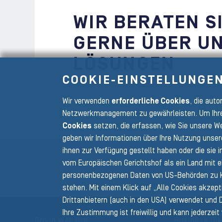
WIR BERATEN S
GERNE ÜBER U
LÖSUNGEN
COOKIE-EINSTELLUNGE
Wir verwenden
erforderliche Cookies
, die aut
Netzwerkmanagement zu gewährleisten. Um Ihre
Cookies
setzen, die erfassen, wie Sie unsere We
geben wir Informationen über Ihre Nutzung unser
Zurück zur Hauptnavigation
ihnen zur Verfügung gestellt haben oder die sie
vom Europäischen Gerichtshof als ein Land mit 
personenbezogenen Daten von US-Behörden zu K
stehen. Mit einem Klick auf „Alle Cookies akzep
Drittanbietern (auch in den USA) verwendet und 
Ihre Zustimmung ist freiwillig und kann jederzei
Group Website
Business Div