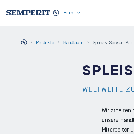
Zum Inhalt der Seite
Form
Zurück Homepage
Produkte
Handläufe
Spleiss-Service-Par
SPLEI
WELTWEITE Z
Wir arbeiten
unsere Handlä
Mitarbeiter 